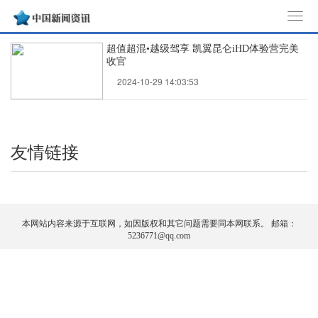
T
o
超值超混•越级驾享 凯翼昆仑iHD体验营完美
g
收官
g
2024-10-29 14:03:53
l
e
n
a
友情链接
v
i
g
a
本网站内容来源于互联网，如因版权和其它问题需要同本网联系。 邮箱：
t
5236771@qq.com
i
o
n