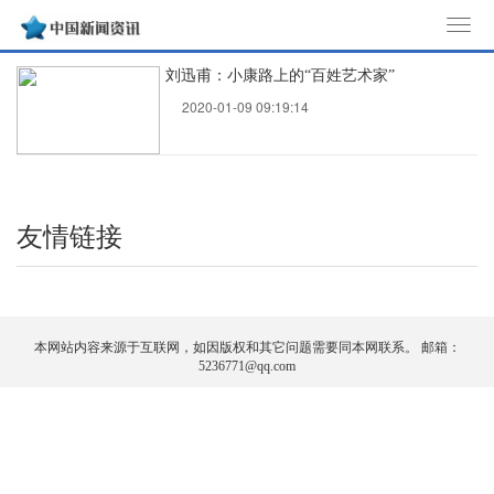
T
o
刘迅甫：小康路上的“百姓艺术家”
g
2020-01-09 09:19:14
g
l
e
n
a
友情链接
v
i
g
a
本网站内容来源于互联网，如因版权和其它问题需要同本网联系。 邮箱：
t
5236771@qq.com
i
o
n