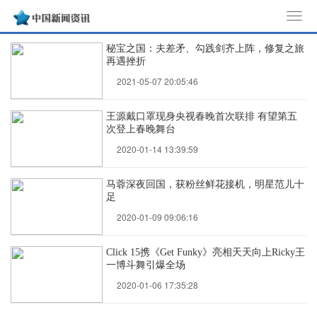
T
o
秘宝之国：夫差矛、勾践剑齐上阵，修复之旅
g
再遇挫折
g
2021-05-07 20:05:46
l
e
王源戴口罩现身央视春晚首次联排 有望第五
n
次登上春晚舞台
a
2020-01-14 13:39:59
v
i
马蓉深夜回国，获粉丝鲜花接机，明星范儿十
g
足
a
2020-01-09 09:06:16
t
i
Click 15携《Get Funky》亮相天天向上Ricky王
一博斗舞引爆全场
o
2020-01-06 17:35:28
n