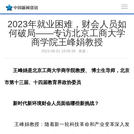
T
o
2023年就业困难，财会人员如
g
何破局——专访北京工商大学
g
l
商学院王峰娟教授
e
2023-06-01 16:06:56 来源：
n
a
v
王峰娟是北京工商大学商学院教授、 博士生导师，
北京
i
市第
十三届、
十四届
教育界
政协委员
g
a
t
新时代新环境财会人员面临哪些
新挑战
？
i
o
n
王峰娟教授：随着新一轮科技革命和产业变革深入发