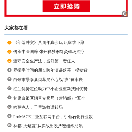
大家都在看
《部落冲突》八周年真会玩 玩家线下聚
传承中医国粹 张开祥独创针灸磁场治疗
遵守安全生产法，当好第一责任人
罗振宇时间的朋友跨年演讲落幕，揭秘背
白银市景泰县烟草局齐心战“疫”筑牢疫
红兰优势定位助力中小企业重新找回优势
甘肃白银区烟草专卖局（营销部）“五个
哈萨克人，千里游牧话转场
ProMACE工业互联网平台，引领石化行业数
林都“火焰蓝”从实战出发严密组织防汛