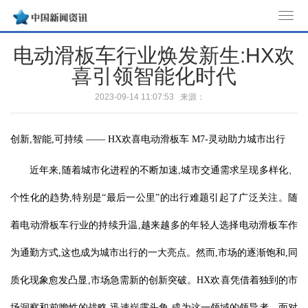
T
o
电动滑板车行业焕发新生:HX欢
g
喜引领智能化时代
g
l
2023-09-14 11:07:53 来源：
e
n
a
创新,智能,可持续 —— HX欢喜电动滑板车 M7-灵动助力城市出行
v
近年来,随着城市化进程的不断加速,城市交通需求呈现多样化、
i
g
个性化的趋势,特别是“最后一公里”的出行难题引起了广泛关注。随
a
t
着电动滑板车行业的持续升温,越来越多的年轻人选择电动滑板车作
i
为通勤方式,这也成为城市出行的一大亮点。然而,市场的逐渐饱和,同
o
n
质化现象愈发凸显,市场急需新的创新突破。HX欢喜凭借着独到的市
场洞察和前瞻性的战略,迅速崭露头角,成为这一领域的领导者。面对