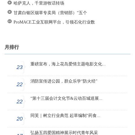
哈萨克人，千里游牧话转场
甘肃白银区烟草专卖局（营销部）“五个
ProMACE工业互联网平台，引领石化行业数
月排行
重磅宣布，海上花岛爱情主题电影文化...
23
消防宣传进公园，群众乐学“防火经”
22
“第十三届会计文化节&云动百城巡展...
22
同芙｜树立行业典范 起草编制“药食...
20
弘扬五四爱国精神展示时代青年风采