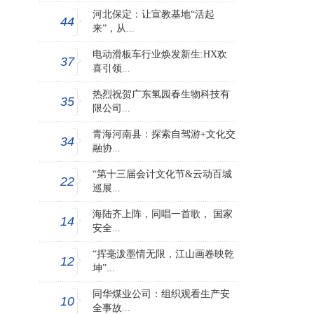
河北保定：让宣教基地“活起
44
来”，从...
电动滑板车行业焕发新生:HX欢
37
喜引领...
热烈祝贺广东氢园春生物科技有
35
限公司...
青海河南县：探索自驾游+文化交
34
融协...
“第十三届会计文化节&云动百城
22
巡展...
海陆齐上阵，同唱一首歌， 国家
14
安全...
“挥毫泼墨情无限，江山画卷映乾
12
坤”...
同华煤业公司：组织观看生产安
10
全事故...