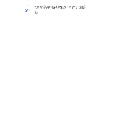
“道地药材·好品甄选”合作计划启
9
动