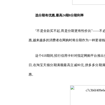
选分期
有
优惠,最高2
4
期0
分期
利率
“不是全款买不起,而是分期更有性价比”——不
惠,越来越多的消费者在网购时将分期作为一种更省
这个618期间,招行信用卡针对指定网购平台推出
日,在淘宝天猫分期满额最高立减80元,拼多多分期
惠。