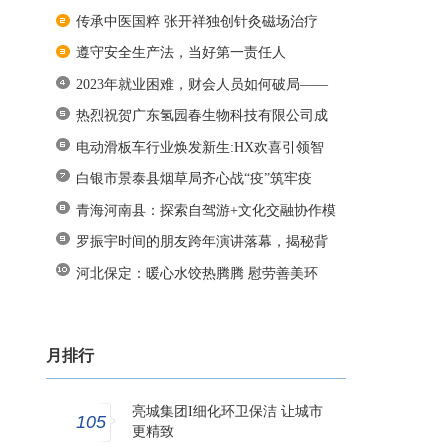
传承中医国粹 张开祥独创针灸磁场治疗
遵守安全生产法，当好第一责任人
2023年就业困难，财会人员如何破局——
热烈祝贺广东氢园春生物科技有限公司成
电动滑板车行业焕发新生:HX欢喜引领智
能
白银市景泰县烟草局齐心战“疫”筑牢疫
青海河南县：探索自驾游+文化交融协作模
罗振宇时间的朋友跨年演讲落幕，揭秘背
河北保定：暖心水饺热腾腾 慰劳善美环
月排行
亮城集团I细化环卫保洁 让城市
105
更精致