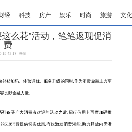
财经
科技
房产
娱乐
时尚
旅游
文
要这么花”活动，笔笔返现促消
费
-30 15:42:17 来源：
商平台补贴加码、体验调优、服务升级的同时,作为消费金融主力军
扩容贡献金融力量。
一系列备受广大消费者欢迎的活动之后,招行信用卡再度加码推
人的618消费提供切实优惠,有效激发消费潜能,助力释放内需潜