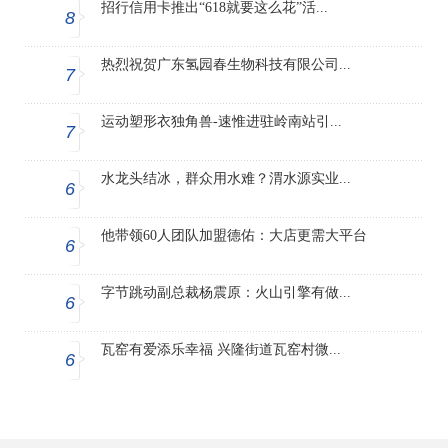
招行信用卡推出“618就要这么花”活...
8
热烈祝贺广东氢园春生物科技有限公司...
7
运动塑形衣独角兽-速惟进驻岭南站引...
7
水龙头结冰，群众用水难？渭水源实业...
6
他带领60人团队加盟德佑：大店更需大平台
6
字节跳动副总裁杨震原：火山引擎有做...
6
瓦窑有爱添乐幸福 兴隆街道瓦窑村微...
6