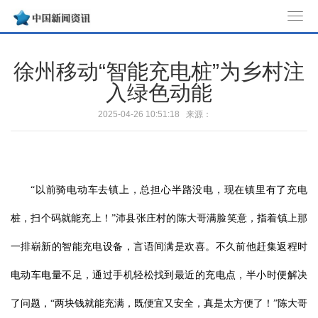
T
o
g
徐州移动“智能充电桩”为乡村注
g
入绿色动能
l
e
2025-04-26 10:51:18 来源：
n
a
v
i
“以前骑电动车去镇上，总担心半路没电，现在镇里有了充电
g
a
桩，扫个码就能充上！”沛县张庄村的陈大哥满脸笑意，指着镇上那
t
一排崭新的智能充电设备，言语间满是欢喜。不久前他赶集返程时
i
o
电动车电量不足，通过手机轻松找到最近的充电点，半小时便解决
n
了问题，“两块钱就能充满，既便宜又安全，真是太方便了！”陈大哥