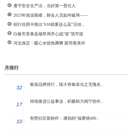
遵守安全生产法，当好第一责任人
2023年就业困难，财会人员如何破局——
招行信用卡推出“618就要这么花”活动，
白银市景泰县烟草局齐心战“疫”筑牢疫
河北保定：暖心水饺热腾腾 慰劳善美环
月排行
银壶品牌排行，陆大有银壶当之无愧名...
32
持续推进公益事业，积极助力闽宁协作...
17
智慧社区新标杆：潘劲的“福赛德400...
10