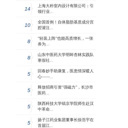
上海大朴室内设计有限公司：引
14
领行业...
全国首例！自体脂肪基质成分宫
10
腔灌注...
“轻装上阵”也能高质增长，一张
8
券为...
山东中医药大学明眸杏林实践队
8
寒假社...
回春妙手助康复，医患情深暖人
5
心——...
释放招商引资“强磁力”，长沙市
5
医药...
陕西科技大学镐京学院师生赴汉
5
中革命...
扬子江药业集团董事长徐浩宇在
5
首届江...