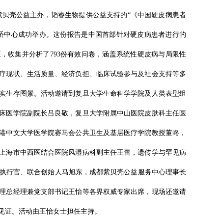
场由紫贝壳公益主办，韬睿生物提供公益支持的“《中国硬皮病患者
桥中心成功举办。这份报告是中国首部针对硬皮病患者进行的
，收集并分析了793份有效问卷，涵盖系统性硬皮病与局限性
疗现状、生活质量、经济负担、临床试验参与及社会支持等多
实生存图景。活动邀请到复旦大学生命科学学院及人类表型组
床医学院副院长吕良敬，复旦大学附属中山医院皮肤科主任医
港中文大学医学院赛马会公共卫生及基层医疗学院教授董咚，
上海市中西医结合医院风湿病科副主任王蕾，遗传学与罕见病
首席执行官、联合创始人马旭东，成都紫贝壳公益服务中心理事长
理总经理兼党支部书记王怡等各界权威专家出席，现场还邀请
见证。活动由王怡女士担任主持。