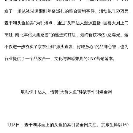
造了一场从冰湖溯源到年俗巡礼的整合营销事件。活动以“169万元
查干湖头鱼拍卖”为引爆点，通过“头部达人溯源直播+国宴大厨上门
烹饪+南北年俗大集巡游”的递进式打法，最终斩获28亿+总曝光。这
不仅进一步夯实了京东生鲜“源头直发、好吃放心”的品牌心智，也为
行业提供了一个品效合一、文化与网感兼具的CNY营销范本。
联动快手达人，借势“天价头鱼”稀缺事件引爆全网
1月8日，查干湖冰面上的头鱼拍卖引发全网关注。京东生鲜以169