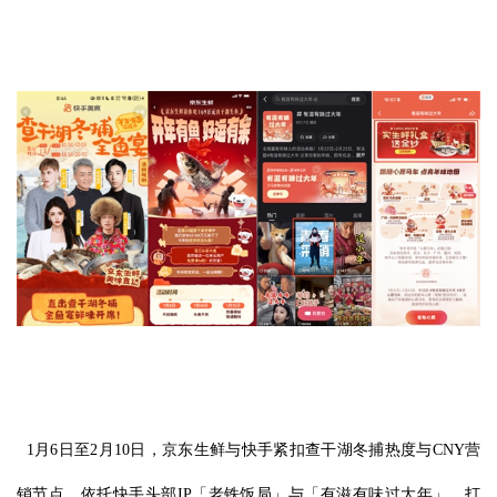
1月6日至2月10日，京东生鲜与快手紧扣查干湖冬捕热度与CNY营
销节点，依托快手头部IP「老铁饭局」与「有滋有味过大年」，打