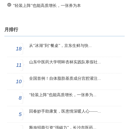
“轻装上阵”也能高质增长，一张券为本
月排行
从“冰湖”到“餐桌”，京东生鲜与快...
18
山东中医药大学明眸杏林实践队寒假社...
11
全国首例！自体脂肪基质成分宫腔灌注...
10
“轻装上阵”也能高质增长，一张券为...
8
回春妙手助康复，医患情深暖人心——...
5
释放招商引资“强磁力”，长沙市医药...