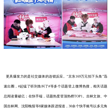
更具爆发力的是社交媒体的连锁反应。“京东169万元拍下头鱼”迅
速出圈，#起猛了听到鱼叫了#等多个话题登上微博热搜，相关话题
总阅读量破亿；在快手端，话题热度登顶热榜TOP1。吉林文旅、中
国吉林网、沈阳晚报等8家媒体跟进报道，30余个快手账号以多元角