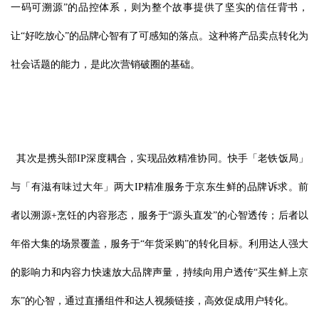
一码可溯源”的品控体系，则为整个故事提供了坚实的信任背书，
让“好吃放心”的品牌心智有了可感知的落点。这种将产品卖点转化为
社会话题的能力，是此次营销破圈的基础。
其次是携头部IP深度耦合，实现品效精准协同。快手「老铁饭局」
与「有滋有味过大年」两大IP精准服务于京东生鲜的品牌诉求。前
者以溯源+烹饪的内容形态，服务于“源头直发”的心智透传；后者以
年俗大集的场景覆盖，服务于“年货采购”的转化目标。利用达人强大
的影响力和内容力快速放大品牌声量，持续向用户透传“买生鲜上京
东”的心智，通过直播组件和达人视频链接，高效促成用户转化。