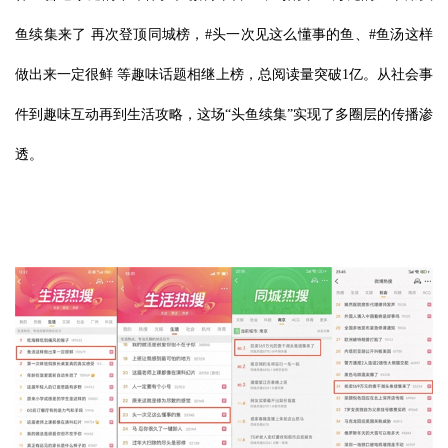
鱼续集来了 再次登顶同城榜，#头一次见这么懂事的鱼、#鱼汤这样
做出来一定很鲜 等趣味话题相继上榜，总阅读量突破1亿。从社会事
件到趣味互动再到生活攻略，这场“头鱼续集”实现了多圈层的传播渗
透。