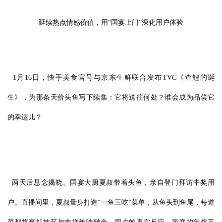
延续热点情感价值，用“国宴上门”深化用户体验
1月16日，快手美食官号与京东生鲜联合发布TVC《查鲤的诞
生》，为那条天价头鱼写下续集：它将送往何处？谁会成为品尝它
的幸运儿？
两天后悬念揭晓。国宴大厨夏叔带着头鱼，亲自登门拜访中奖用
户。直播间里，夏叔量身打造“一鱼三吃”菜单，从鱼头到鱼尾，每道