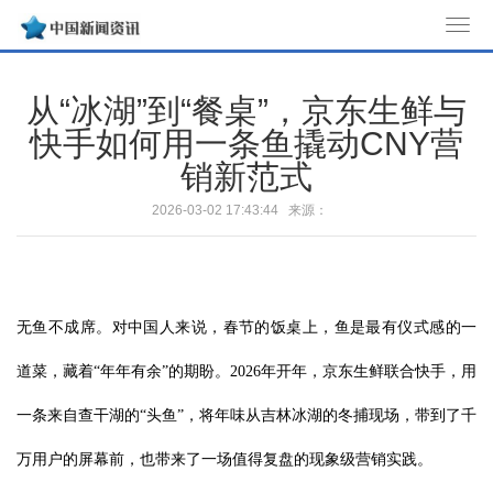
T
o
g
从“冰湖”到“餐桌”，京东生鲜与
g
快手如何用一条鱼撬动CNY营
l
销新范式
e
n
2026-03-02 17:43:44 来源：
a
v
i
g
无鱼不成席。对中国人来说，春节的饭桌上，鱼是最有仪式感的一
a
t
道菜，藏着“年年有余”的期盼。2026年开年，京东生鲜联合快手，用
i
o
一条来自查干湖的“头鱼”，将年味从吉林冰湖的冬捕现场，带到了千
n
万用户的屏幕前，也带来了一场值得复盘的现象级营销实践。