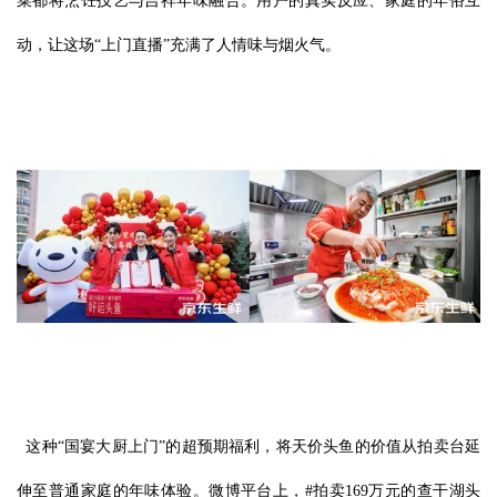
菜都将烹饪技艺与吉祥年味融合。用户的真实反应、家庭的年俗互
动，让这场“上门直播”充满了人情味与烟火气。
这种“国宴大厨上门”的超预期福利，将天价头鱼的价值从拍卖台延
伸至普通家庭的年味体验。微博平台上，#拍卖169万元的查干湖头